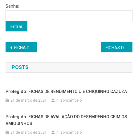
Senha:
Navegação
FICHA DE RENDIMENTO U.E MUNDICO DA PAZ
FICHAS DE RENDIMENTO U.E ANTÔNIO INÁCIO DE OLIVEIRA
de
POSTS
Post
Protegido: FICHAS DE RENDIMENTO U.E CHIQUINHO CAZUZA
21 de março de 2021
nilsoncampelo
Protegido: FICHAS DE AVALIAÇÃO DO DESEMPENHO CEIM OS
AMIGUINHOS
21 de março de 2021
nilsoncampelo