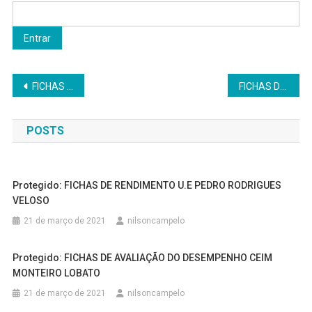
Navegação
FICHAS DE AVALIAÇÃO DO DESEMPENHO ZEZITA BARBOSA
FICHAS DE AVALIAÇÃO DO DESEMPENHO CEIM CHAPEUZINHO VERMELHO
de
POSTS
Post
Protegido: FICHAS DE RENDIMENTO U.E PEDRO RODRIGUES
VELOSO
21 de março de 2021
nilsoncampelo
Protegido: FICHAS DE AVALIAÇÃO DO DESEMPENHO CEIM
MONTEIRO LOBATO
21 de março de 2021
nilsoncampelo